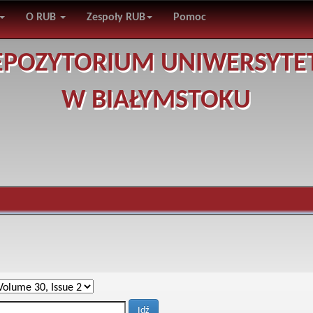
O RUB
Zespoły RUB
Pomoc
EPOZYTORIUM UNIWERSYTE
W BIAŁYMSTOKU