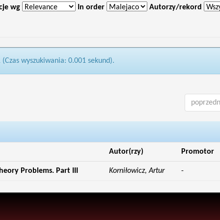
cje wg
In order
Autorzy/rekord
1 (Czas wyszukiwania: 0.001 sekund).
poprzedn
Autor(rzy)
Promotor
ory Problems. Part III
Korniłowicz, Artur
-