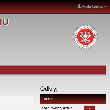
Moje konto:
TU
Odkryj
Autor
1
Korniłowicz, Artur