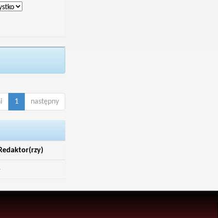
i
1
następny
Redaktor(rzy)
-