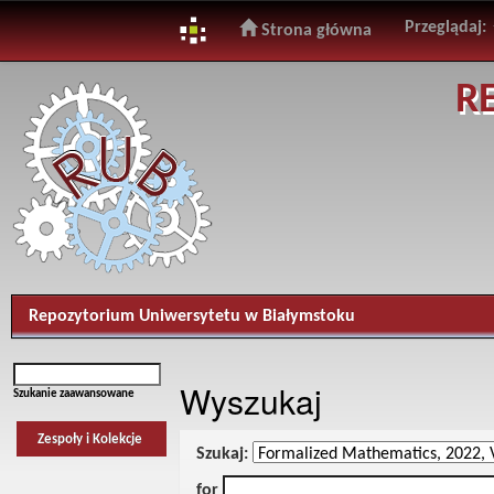
Przeglądaj:
Strona główna
Skip
R
navigation
Repozytorium Uniwersytetu w Białymstoku
Wyszukaj
Szukanie zaawansowane
Zespoły i Kolekcje
Szukaj:
for