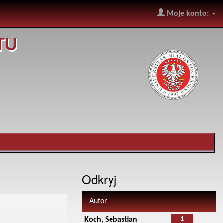
Moje konto:
TU
Odkryj
Autor
1
Koch, Sebastian