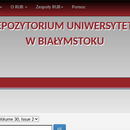
O RUB
Zespoły RUB
Pomoc
EPOZYTORIUM UNIWERSYTE
W BIAŁYMSTOKU