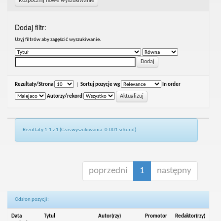
Rozpocznij nowe wyszukiwanie
Dodaj filtr:
Uzyj filtrów aby zagęścić wyszukiwanie.
Rezultaty/Strona
|
Sortuj pozycje wg
In order
Autorzy/rekord
Rezultaty 1-1 z 1 (Czas wyszukiwania: 0.001 sekund).
poprzedni
1
następny
Odsłon pozycji:
Data
Tytuł
Autor(rzy)
Promotor
Redaktor(rzy)