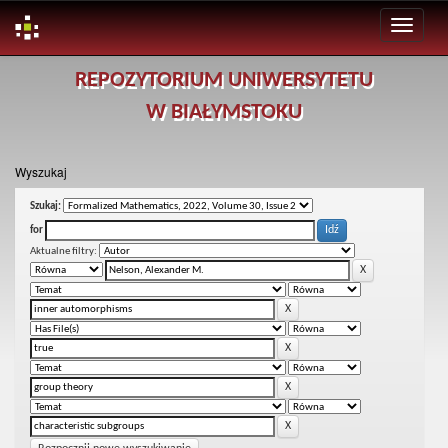
Skip
REPOZYTORIUM UNIWERSYTETU
navigation
W BIAŁYMSTOKU
Wyszukaj
Szukaj:
for
Aktualne filtry: