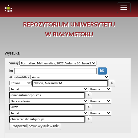
Skip
REPOZYTORIUM UNIWERSYTETU
navigation
W BIAŁYMSTOKU
Wyszukaj
Szukaj:
for
Aktualne filtry:
Rozpocznij nowe wyszukiwanie