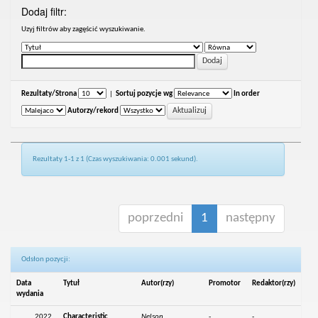
Dodaj filtr:
Uzyj filtrów aby zagęścić wyszukiwanie.
Rezultaty/Strona
|
Sortuj pozycje wg
In order
Autorzy/rekord
Rezultaty 1-1 z 1 (Czas wyszukiwania: 0.001 sekund).
poprzedni
1
następny
Odsłon pozycji:
Data
Tytuł
Autor(rzy)
Promotor
Redaktor(rzy)
wydania
2022
Characteristic
Nelson,
-
-