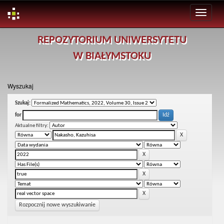
Skip
REPOZYTORIUM UNIWERSYTETU
navigation
W BIAŁYMSTOKU
Wyszukaj
Szukaj:
for
Aktualne filtry:
Rozpocznij nowe wyszukiwanie