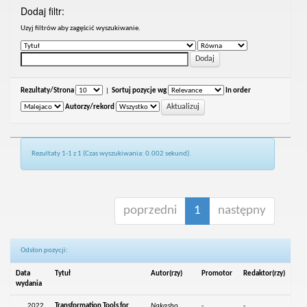
Dodaj filtr:
Uzyj filtrów aby zagęścić wyszukiwanie.
Rezultaty/Strona
|
Sortuj pozycje wg
In order
Autorzy/rekord
Rezultaty 1-1 z 1 (Czas wyszukiwania: 0.002 sekund).
poprzedni
1
następny
Odsłon pozycji:
Data
Tytuł
Autor(rzy)
Promotor
Redaktor(rzy)
wydania
2022
Transformation Tools for
Nakasho,
-
-