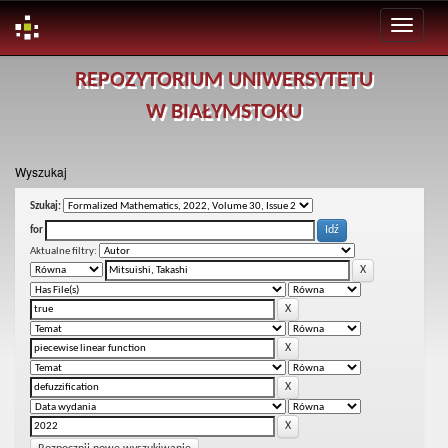
Skip
REPOZYTORIUM UNIWERSYTETU
navigation
W BIAŁYMSTOKU
Wyszukaj
Szukaj:
for
Aktualne filtry: