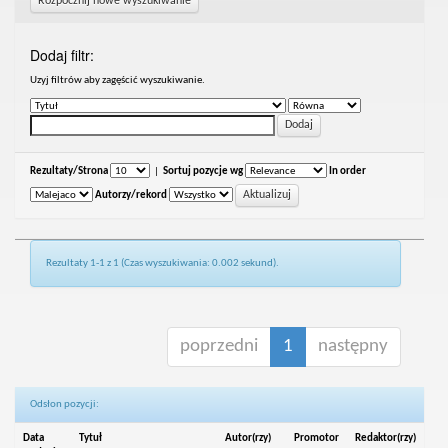
Rozpocznij nowe wyszukiwanie
Dodaj filtr:
Uzyj filtrów aby zagęścić wyszukiwanie.
Rezultaty/Strona
|
Sortuj pozycje wg
In order
Autorzy/rekord
Rezultaty 1-1 z 1 (Czas wyszukiwania: 0.002 sekund).
poprzedni
1
następny
Odsłon pozycji:
Data
Tytuł
Autor(rzy)
Promotor
Redaktor(rzy)