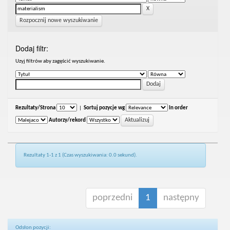
Rozpocznij nowe wyszukiwanie
Dodaj filtr:
Uzyj filtrów aby zagęścić wyszukiwanie.
Rezultaty/Strona
|
Sortuj pozycje wg
In order
Autorzy/rekord
Rezultaty 1-1 z 1 (Czas wyszukiwania: 0.0 sekund).
poprzedni
1
następny
Odsłon pozycji: