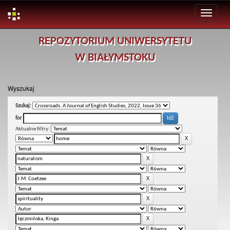
Skip
REPOZYTORIUM UNIWERSYTETU
navigation
W BIAŁYMSTOKU
Wyszukaj
Szukaj:
for
Aktualne filtry: