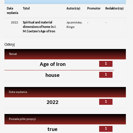
Data
Tytuł
Autor(rzy)
Promotor
Redaktor(rzy)
wydania
2022
Spiritual and material
Jęczmińska,
-
-
dimensions of home in J.
Kinga
M.Coetzee’s Age of Iron
Odkryj
Temat
1
Age of Iron
1
house
Data wydania
1
2022
Posiada pliki pozycji
1
true