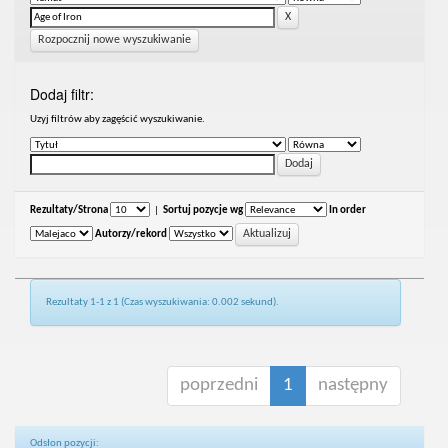
Rozpocznij nowe wyszukiwanie
Dodaj filtr:
Uzyj filtrów aby zagęścić wyszukiwanie.
Rezultaty/Strona
|
Sortuj pozycje wg
In order
Autorzy/rekord
Rezultaty 1-1 z 1 (Czas wyszukiwania: 0.002 sekund).
poprzedni
1
następny
Odsłon pozycji: