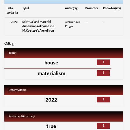
Data
Tytuł
Autor(rzy)
Promotor
Redaktor(rzy)
wydania
2022
Spiritual and material
Jęczmińska,
-
-
dimensions of home in J.
Kinga
M.Coetzee’s Age of Iron
Odkryj
Temat
1
house
1
materialism
Data wydania
1
2022
Posiada pliki pozycji
1
true