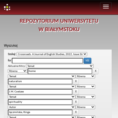
Skip
REPOZYTORIUM UNIWERSYTETU
navigation
W BIAŁYMSTOKU
Wyszukaj
Szukaj:
for
Aktualne filtry: