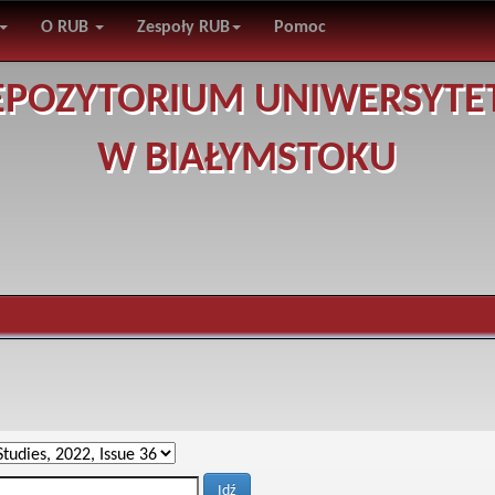
O RUB
Zespoły RUB
Pomoc
EPOZYTORIUM UNIWERSYTE
W BIAŁYMSTOKU