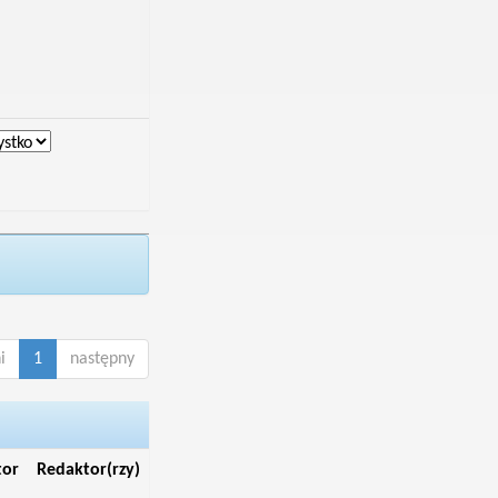
i
1
następny
tor
Redaktor(rzy)