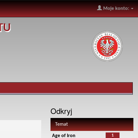
Moje konto:
TU
Odkryj
Temat
1
Age of Iron