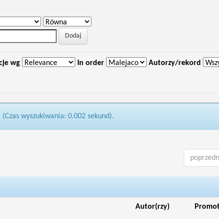
cje wg
In order
Autorzy/rekord
1 (Czas wyszukiwania: 0.002 sekund).
poprzedn
Autor(rzy)
Promo