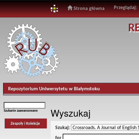
Przeglądaj:
Strona główna
Skip
R
navigation
Repozytorium Uniwersytetu w Białymstoku
Wyszukaj
Szukanie zaawansowane
Zespoły i Kolekcje
Szukaj:
for