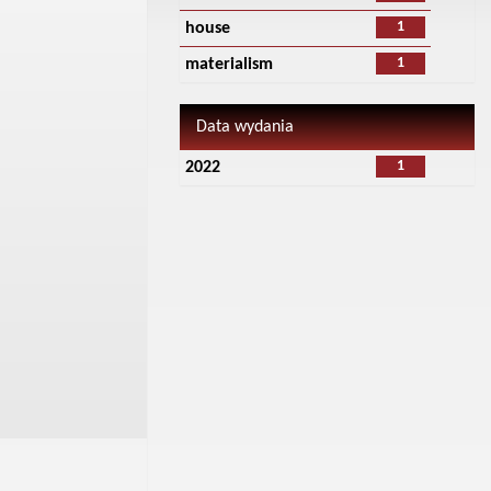
1
house
1
materialism
Data wydania
1
2022