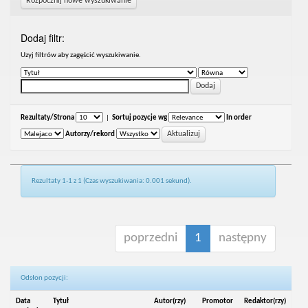
Rozpocznij nowe wyszukiwanie
Dodaj filtr:
Uzyj filtrów aby zagęścić wyszukiwanie.
Rezultaty/Strona
|
Sortuj pozycje wg
In order
Autorzy/rekord
Rezultaty 1-1 z 1 (Czas wyszukiwania: 0.001 sekund).
poprzedni
1
następny
Odsłon pozycji:
Data
Tytuł
Autor(rzy)
Promotor
Redaktor(rzy)