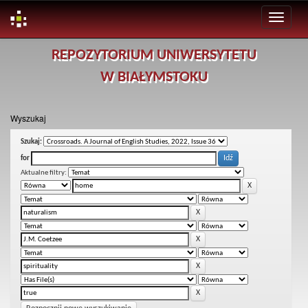
Skip
REPOZYTORIUM UNIWERSYTETU
navigation
W BIAŁYMSTOKU
Wyszukaj
Szukaj:
for
Aktualne filtry: