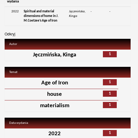
wydania
2022
Spiritual and material
Jęczmińska,
-
-
dimensions of home in J.
Kinga
M.Coetzee’s Age of Iron
Odkryj
Autor
1
Jęczmińska, Kinga
Temat
1
Age of Iron
1
house
1
materialism
Data wydania
1
2022