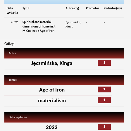
Data
Tytuł
Autor(rzy)
Promotor
Redaktor(rzy)
wydania
2022
Spiritual and material
Jęczmińska,
-
-
dimensions of home in J.
Kinga
M.Coetzee’s Age of Iron
Odkryj
Autor
1
Jęczmińska, Kinga
Temat
1
Age of Iron
1
materialism
Data wydania
1
2022