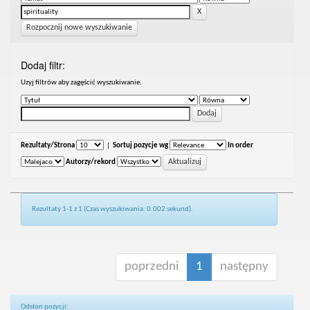
Rozpocznij nowe wyszukiwanie
Dodaj filtr:
Uzyj filtrów aby zagęścić wyszukiwanie.
Rezultaty/Strona
|
Sortuj pozycje wg
In order
Autorzy/rekord
Rezultaty 1-1 z 1 (Czas wyszukiwania: 0.002 sekund).
poprzedni
1
następny
Odsłon pozycji: