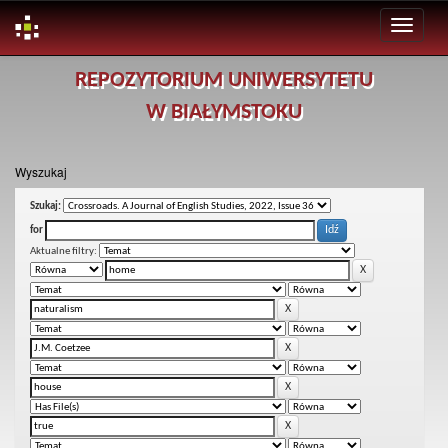
Skip
REPOZYTORIUM UNIWERSYTETU
navigation
W BIAŁYMSTOKU
Wyszukaj
Szukaj:
for
Aktualne filtry: