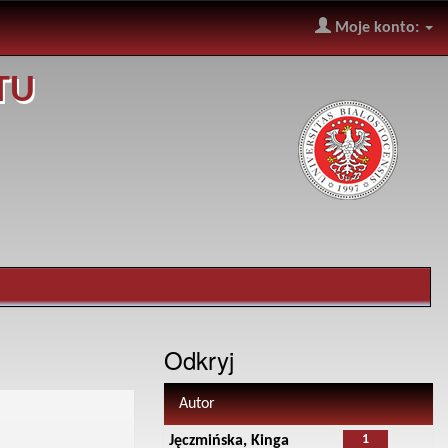
Moje konto:
TU
Odkryj
Autor
1
Jęczmińska, Kinga