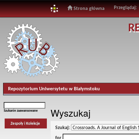
Przeglądaj:
Strona główna
Skip
R
navigation
Repozytorium Uniwersytetu w Białymstoku
Wyszukaj
Szukanie zaawansowane
Zespoły i Kolekcje
Szukaj:
for