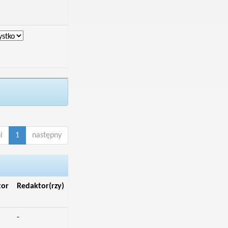
i
1
następny
tor
Redaktor(rzy)
-