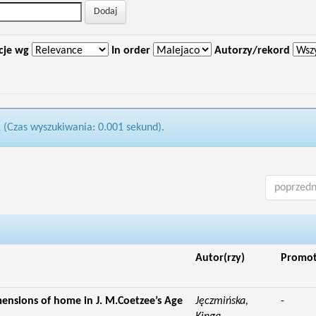
cje wg
In order
Autorzy/rekord
1 (Czas wyszukiwania: 0.001 sekund).
poprzedn
Autor(rzy)
Promo
mensions of home in J. M.Coetzee’s Age
Jęczmińska,
-