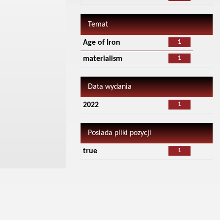
Temat
1
Age of Iron
1
materialism
Data wydania
1
2022
Posiada pliki pozycji
1
true