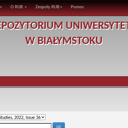
O RUB
Zespoły RUB
Pomoc
EPOZYTORIUM UNIWERSYTE
W BIAŁYMSTOKU