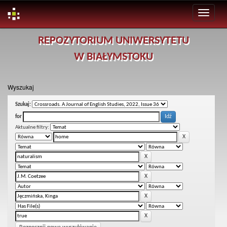
Skip
REPOZYTORIUM UNIWERSYTETU
navigation
W BIAŁYMSTOKU
Wyszukaj
Szukaj:
for
Aktualne filtry: