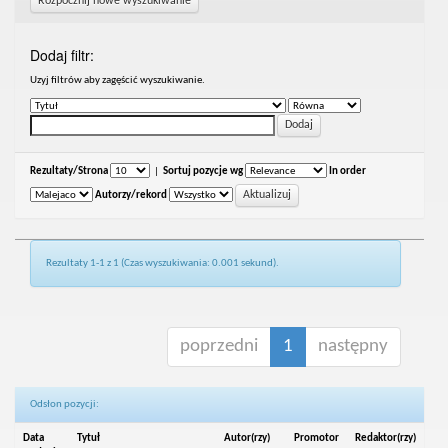
Rozpocznij nowe wyszukiwanie
Dodaj filtr:
Uzyj filtrów aby zagęścić wyszukiwanie.
Rezultaty/Strona
|
Sortuj pozycje wg
In order
Autorzy/rekord
Rezultaty 1-1 z 1 (Czas wyszukiwania: 0.001 sekund).
poprzedni
1
następny
Odsłon pozycji:
Data
Tytuł
Autor(rzy)
Promotor
Redaktor(rzy)