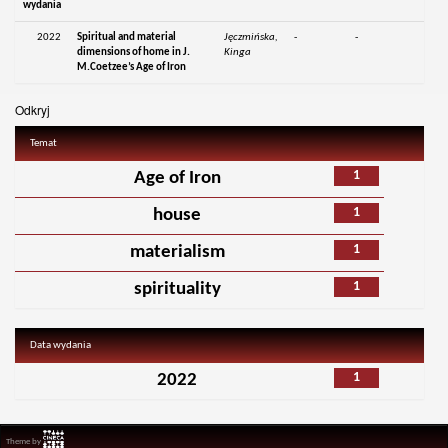
wydania
2022
Spiritual and material
Jęczmińska,
-
-
dimensions of home in J.
Kinga
M.Coetzee’s Age of Iron
Odkryj
Temat
1
Age of Iron
1
house
1
materialism
1
spirituality
Data wydania
1
2022
Theme by