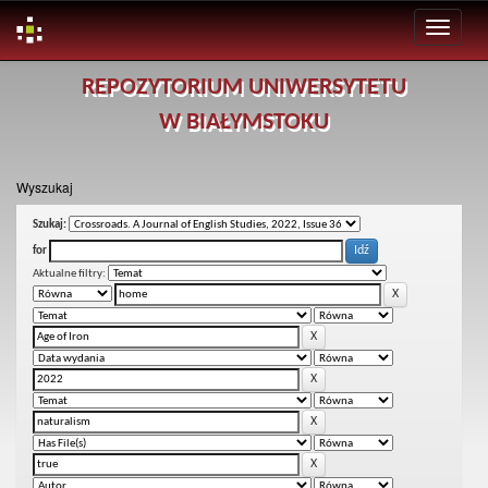
Skip
REPOZYTORIUM UNIWERSYTETU
navigation
W BIAŁYMSTOKU
Wyszukaj
Szukaj:
for
Aktualne filtry: