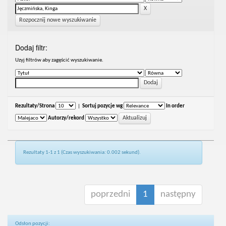
Rozpocznij nowe wyszukiwanie
Dodaj filtr:
Uzyj filtrów aby zagęścić wyszukiwanie.
Rezultaty/Strona
|
Sortuj pozycje wg
In order
Autorzy/rekord
Rezultaty 1-1 z 1 (Czas wyszukiwania: 0.002 sekund).
poprzedni
1
następny
Odsłon pozycji: