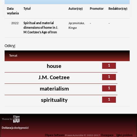
Data
Tytuł
Autor(rzy)
Promotor
Redaktor(rzy)
wydania
2022
Spiritual and material
Jęczmińska,
-
-
dimensions of home in J.
Kinga
M.Coetzee’s Age of Iron
Odkryj
Temat
1
house
1
J.M. Coetzee
1
materialism
1
spirituality
Theme by
Deklaracja dostępności
DSpace Software
Prawa Autorskie © 2002-2017
Duraspace
-
Zgłoś problem