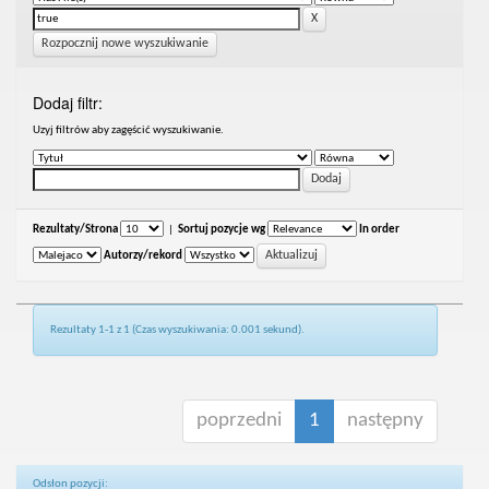
Rozpocznij nowe wyszukiwanie
Dodaj filtr:
Uzyj filtrów aby zagęścić wyszukiwanie.
Rezultaty/Strona
|
Sortuj pozycje wg
In order
Autorzy/rekord
Rezultaty 1-1 z 1 (Czas wyszukiwania: 0.001 sekund).
poprzedni
1
następny
Odsłon pozycji: