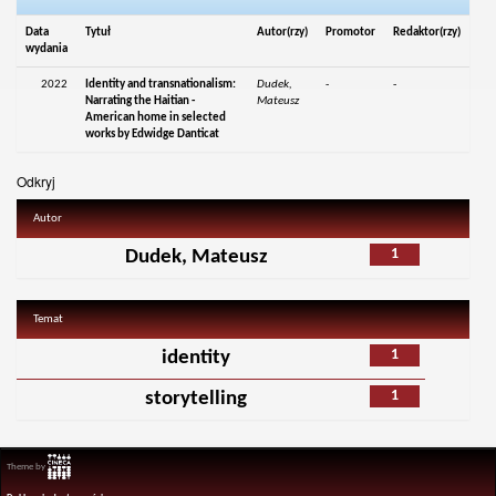
Data
Tytuł
Autor(rzy)
Promotor
Redaktor(rzy)
wydania
2022
Identity and transnationalism:
Dudek,
-
-
Narrating the Haitian -
Mateusz
American home in selected
works by Edwidge Danticat
Odkryj
Autor
1
Dudek, Mateusz
Temat
1
identity
1
storytelling
Theme by