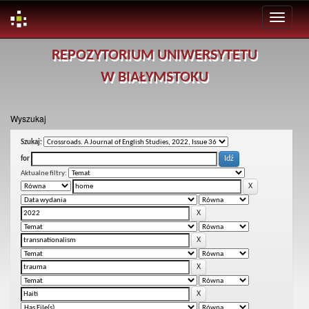
Skip
REPOZYTORIUM UNIWERSYTETU
navigation
W BIAŁYMSTOKU
Wyszukaj
Szukaj:
for
Aktualne filtry: