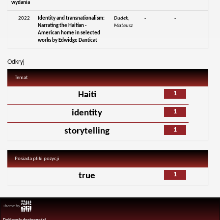
wydania
2022
Identity and transnationalism:
Dudek,
-
-
Narrating the Haitian -
Mateusz
American home in selected
works by Edwidge Danticat
Odkryj
Temat
1
Haiti
1
identity
1
storytelling
Posiada pliki pozycji
1
true
Theme by