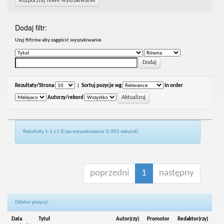
Rozpocznij nowe wyszukiwanie
Dodaj filtr:
Uzyj filtrów aby zagęścić wyszukiwanie.
Rezultaty/Strona
|
Sortuj pozycje wg
In order
Autorzy/rekord
Rezultaty 1-1 z 1 (Czas wyszukiwania: 0.002 sekund).
poprzedni
1
następny
Odsłon pozycji:
Data
Tytuł
Autor(rzy)
Promotor
Redaktor(rzy)