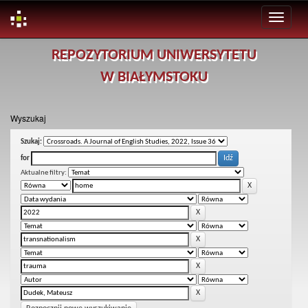
Skip
REPOZYTORIUM UNIWERSYTETU
navigation
W BIAŁYMSTOKU
Wyszukaj
Szukaj:
for
Aktualne filtry: