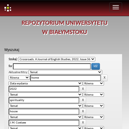
Skip
REPOZYTORIUM UNIWERSYTETU
navigation
W BIAŁYMSTOKU
Wyszukaj
Szukaj:
for
Aktualne filtry: