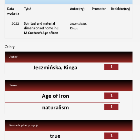
Data
Tytuł
Autor(rzy)
Promotor
Redaktor(rzy)
wydania
2022
Spiritual and material
Jęczmińska,
-
-
dimensions of home in J.
Kinga
M.Coetzee’s Age of Iron
Odkryj
Autor
1
Jęczmińska, Kinga
Temat
1
Age of Iron
1
naturalism
Posiada pliki pozycji
1
true