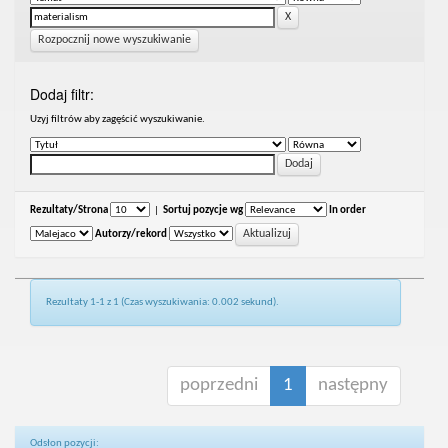
Rozpocznij nowe wyszukiwanie
Dodaj filtr:
Uzyj filtrów aby zagęścić wyszukiwanie.
Rezultaty/Strona
|
Sortuj pozycje wg
In order
Autorzy/rekord
Rezultaty 1-1 z 1 (Czas wyszukiwania: 0.002 sekund).
poprzedni
1
następny
Odsłon pozycji: