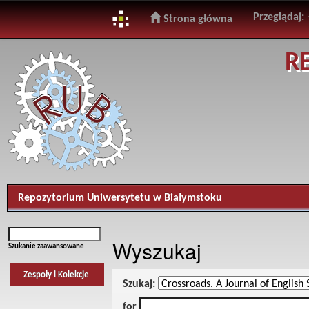
Przeglądaj:
Strona główna
Skip
R
navigation
Repozytorium Uniwersytetu w Białymstoku
Wyszukaj
Szukanie zaawansowane
Zespoły i Kolekcje
Szukaj:
for