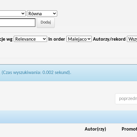
cje wg
In order
Autorzy/rekord
1 (Czas wyszukiwania: 0.002 sekund).
poprzedn
Autor(rzy)
Promo