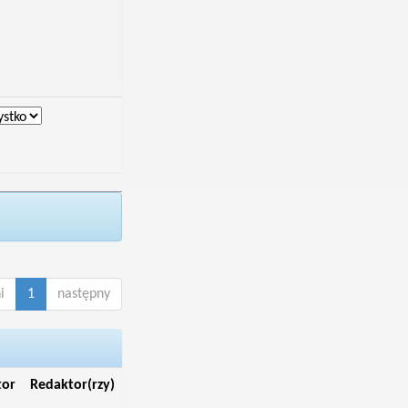
i
1
następny
tor
Redaktor(rzy)