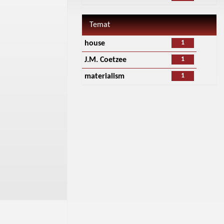
Temat
1
house
1
J.M. Coetzee
1
materialism