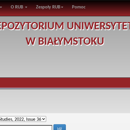
O RUB
Zespoły RUB
Pomoc
EPOZYTORIUM UNIWERSYTE
W BIAŁYMSTOKU