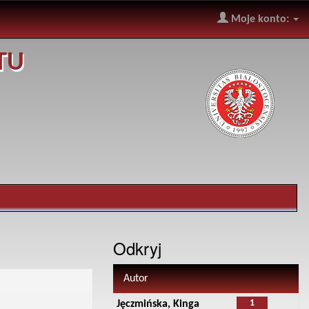
Moje konto:
TU
Odkryj
Autor
1
Jęczmińska, Kinga