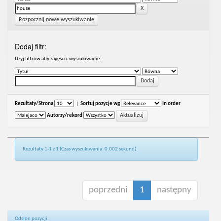
Rozpocznij nowe wyszukiwanie
Dodaj filtr:
Uzyj filtrów aby zagęścić wyszukiwanie.
Rezultaty/Strona
|
Sortuj pozycje wg
In order
Autorzy/rekord
Rezultaty 1-1 z 1 (Czas wyszukiwania: 0.002 sekund).
poprzedni
1
następny
Odsłon pozycji: