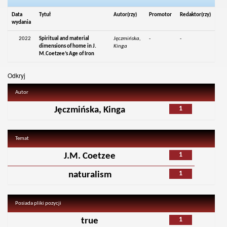
Data
Tytuł
Autor(rzy)
Promotor
Redaktor(rzy)
wydania
2022
Spiritual and material
Jęczmińska,
-
-
dimensions of home in J.
Kinga
M.Coetzee’s Age of Iron
Odkryj
Autor
1
Jęczmińska, Kinga
Temat
1
J.M. Coetzee
1
naturalism
Posiada pliki pozycji
1
true