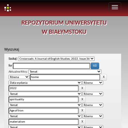
Skip
REPOZYTORIUM UNIWERSYTETU
navigation
W BIAŁYMSTOKU
Wyszukaj
Szukaj:
for
Aktualne filtry: