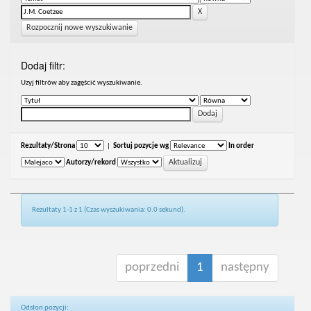
Rozpocznij nowe wyszukiwanie
Dodaj filtr:
Uzyj filtrów aby zagęścić wyszukiwanie.
Rezultaty/Strona
|
Sortuj pozycje wg
In order
Autorzy/rekord
Rezultaty 1-1 z 1 (Czas wyszukiwania: 0.0 sekund).
poprzedni
1
następny
Odsłon pozycji: