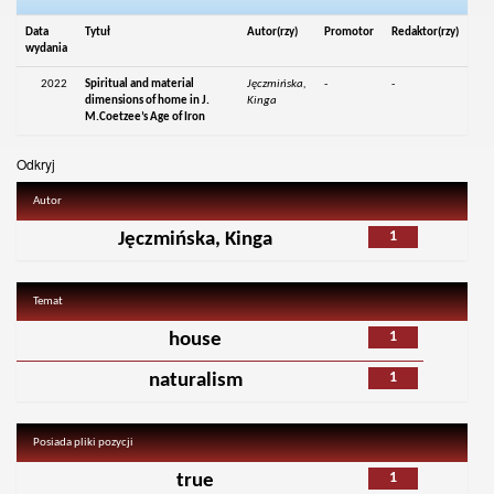
Data
Tytuł
Autor(rzy)
Promotor
Redaktor(rzy)
wydania
2022
Spiritual and material
Jęczmińska,
-
-
dimensions of home in J.
Kinga
M.Coetzee’s Age of Iron
Odkryj
Autor
1
Jęczmińska, Kinga
Temat
1
house
1
naturalism
Posiada pliki pozycji
1
true