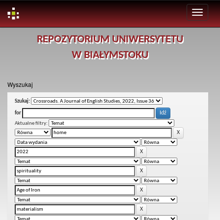
Skip
REPOZYTORIUM UNIWERSYTETU
navigation
W BIAŁYMSTOKU
Wyszukaj
Szukaj:
for
Aktualne filtry: