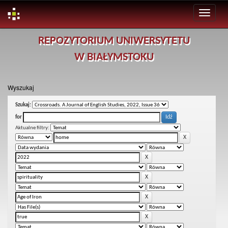
Skip
REPOZYTORIUM UNIWERSYTETU
navigation
W BIAŁYMSTOKU
Wyszukaj
Szukaj:
for
Aktualne filtry: