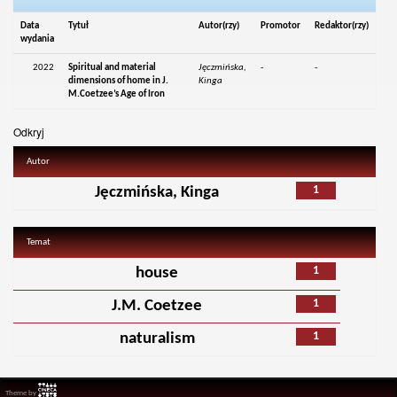
Data
Tytuł
Autor(rzy)
Promotor
Redaktor(rzy)
wydania
2022
Spiritual and material
Jęczmińska,
-
-
dimensions of home in J.
Kinga
M.Coetzee’s Age of Iron
Odkryj
Autor
1
Jęczmińska, Kinga
Temat
1
house
1
J.M. Coetzee
1
naturalism
Theme by