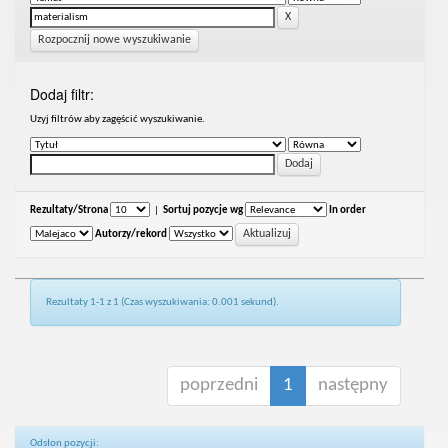
Rozpocznij nowe wyszukiwanie
Dodaj filtr:
Uzyj filtrów aby zagęścić wyszukiwanie.
Rezultaty/Strona
|
Sortuj pozycje wg
In order
Autorzy/rekord
Rezultaty 1-1 z 1 (Czas wyszukiwania: 0.001 sekund).
poprzedni
1
następny
Odsłon pozycji: