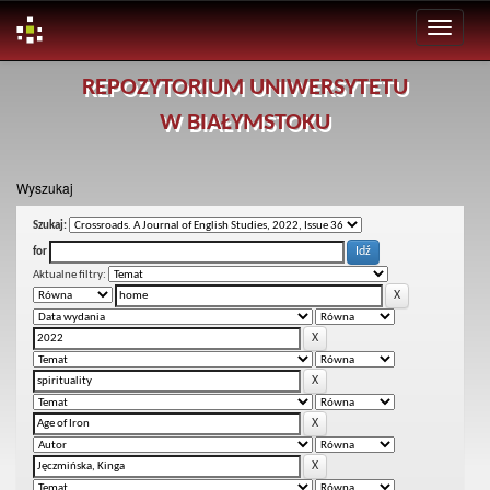
Skip
REPOZYTORIUM UNIWERSYTETU
navigation
W BIAŁYMSTOKU
Wyszukaj
Szukaj:
for
Aktualne filtry: