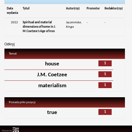
Data
Tytuł
Autor(rzy)
Promotor
Redaktor(rzy)
wydania
2022
Spiritual and material
Jęczmińska,
-
-
dimensions of home in J.
Kinga
M.Coetzee’s Age of Iron
Odkryj
Temat
1
house
1
J.M. Coetzee
1
materialism
Posiada pliki pozycji
1
true
Theme by