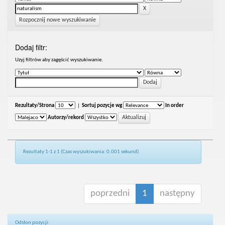
Rozpocznij nowe wyszukiwanie
Dodaj filtr:
Uzyj filtrów aby zagęścić wyszukiwanie.
Rezultaty/Strona
|
Sortuj pozycje wg
In order
Autorzy/rekord
Rezultaty 1-1 z 1 (Czas wyszukiwania: 0.001 sekund).
poprzedni
1
następny
Odsłon pozycji: