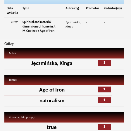
Data
Tytuł
Autor(rzy)
Promotor
Redaktor(rzy)
wydania
2022
Spiritual and material
Jęczmińska,
-
-
dimensions of home in J.
Kinga
M.Coetzee’s Age of Iron
Odkryj
Autor
1
Jęczmińska, Kinga
Temat
1
Age of Iron
1
naturalism
Posiada pliki pozycji
1
true