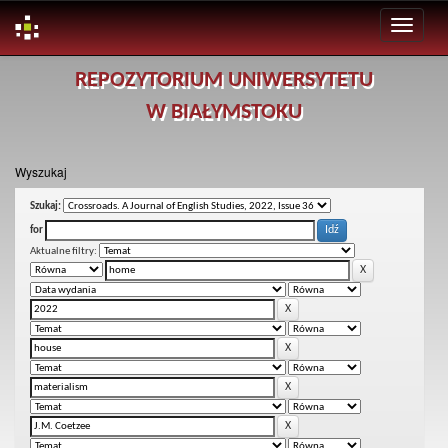
Skip
REPOZYTORIUM UNIWERSYTETU
navigation
W BIAŁYMSTOKU
Wyszukaj
Szukaj:
for
Aktualne filtry: