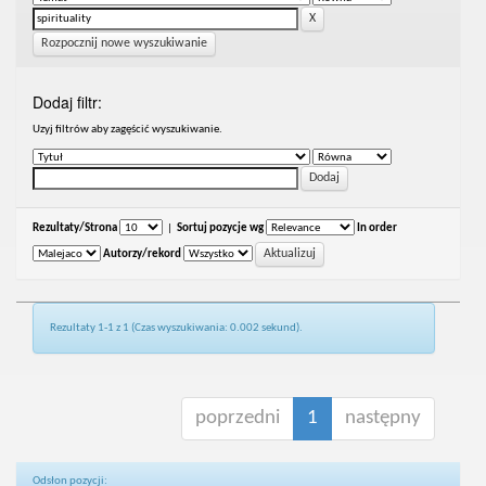
Rozpocznij nowe wyszukiwanie
Dodaj filtr:
Uzyj filtrów aby zagęścić wyszukiwanie.
Rezultaty/Strona
|
Sortuj pozycje wg
In order
Autorzy/rekord
Rezultaty 1-1 z 1 (Czas wyszukiwania: 0.002 sekund).
poprzedni
1
następny
Odsłon pozycji: