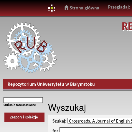
Przeglądaj:
Strona główna
Skip
R
navigation
Repozytorium Uniwersytetu w Białymstoku
Wyszukaj
Szukanie zaawansowane
Zespoły i Kolekcje
Szukaj:
for