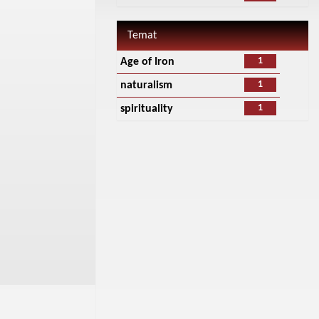
Temat
1
Age of Iron
1
naturalism
1
spirituality