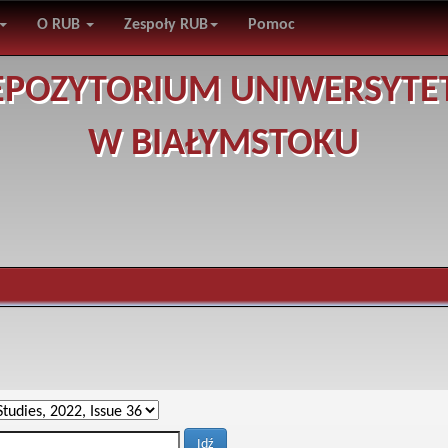
O RUB
Zespoły RUB
Pomoc
EPOZYTORIUM UNIWERSYTE
W BIAŁYMSTOKU