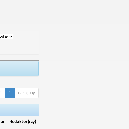
i
1
następny
tor
Redaktor(rzy)