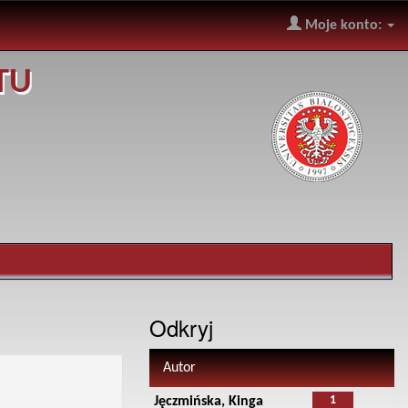
Moje konto:
TU
Odkryj
Autor
1
Jęczmińska, Kinga