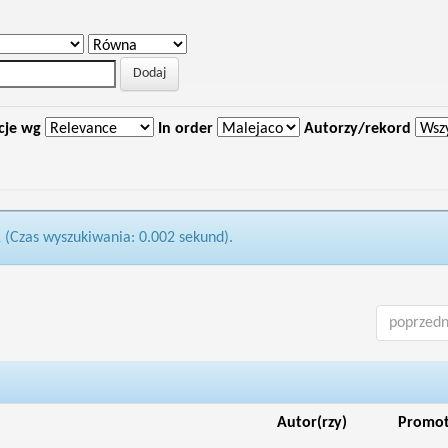
cje wg
In order
Autorzy/rekord
1 (Czas wyszukiwania: 0.002 sekund).
poprzedn
Autor(rzy)
Promo