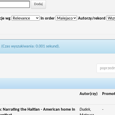
cje wg
In order
Autorzy/rekord
1 (Czas wyszukiwania: 0.001 sekund).
poprzedn
Autor(rzy)
Promo
m: Narrating the Haitian - American home in
Dudek,
-