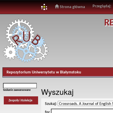
Przeglądaj:
Strona główna
Skip
R
navigation
Repozytorium Uniwersytetu w Białymstoku
Wyszukaj
Szukanie zaawansowane
Zespoły i Kolekcje
Szukaj:
for