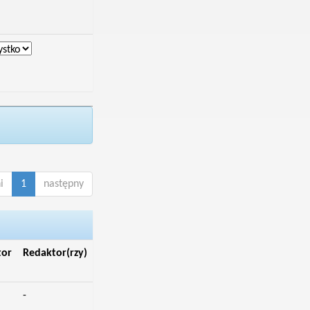
i
1
następny
tor
Redaktor(rzy)
-