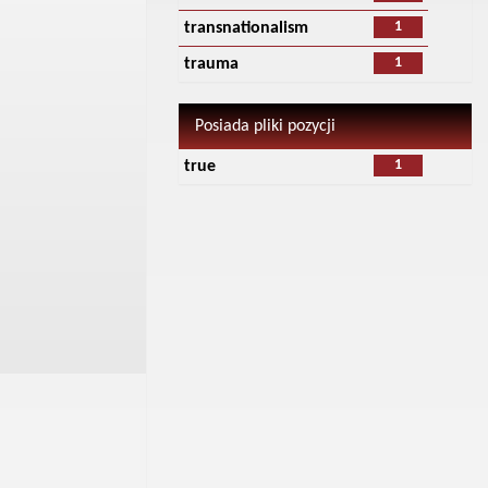
1
transnationalism
1
trauma
Posiada pliki pozycji
1
true