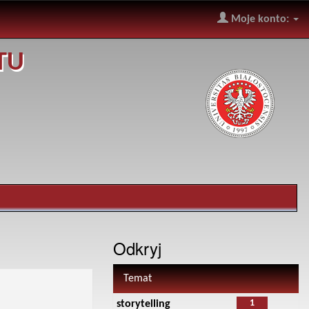
Moje konto:
TU
Odkryj
Temat
1
storytelling