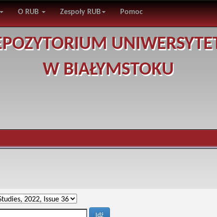
O RUB
Zespoły RUB
Pomoc
EPOZYTORIUM UNIWERSYTE
W BIAŁYMSTOKU