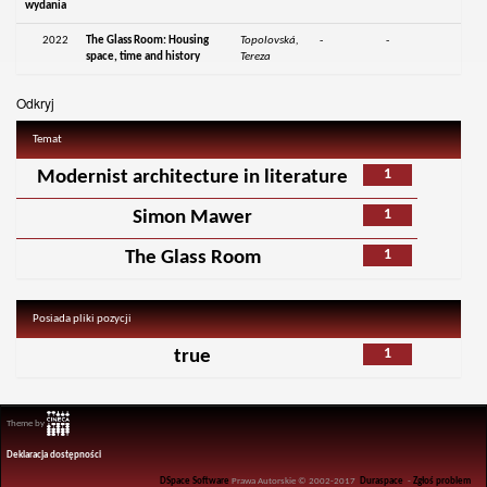
wydania
2022
The Glass Room: Housing
Topolovská,
-
-
space, time and history
Tereza
Odkryj
Temat
1
Modernist architecture in literature
1
Simon Mawer
1
The Glass Room
Posiada pliki pozycji
1
true
Theme by
Deklaracja dostępności
DSpace Software
Prawa Autorskie © 2002-2017
Duraspace
-
Zgłoś problem