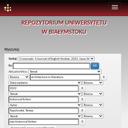
Skip
REPOZYTORIUM UNIWERSYTETU
navigation
W BIAŁYMSTOKU
Wyszukaj
Szukaj:
for
Aktualne filtry: