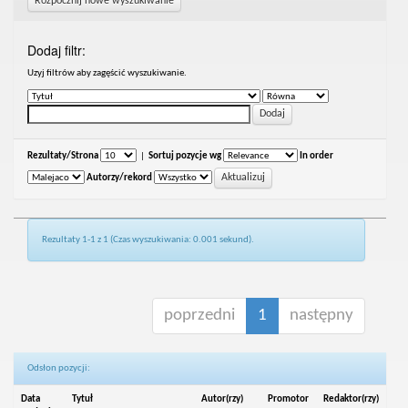
Rozpocznij nowe wyszukiwanie
Dodaj filtr:
Uzyj filtrów aby zagęścić wyszukiwanie.
Rezultaty/Strona
|
Sortuj pozycje wg
In order
Autorzy/rekord
Rezultaty 1-1 z 1 (Czas wyszukiwania: 0.001 sekund).
poprzedni
1
następny
Odsłon pozycji:
Data
Tytuł
Autor(rzy)
Promotor
Redaktor(rzy)