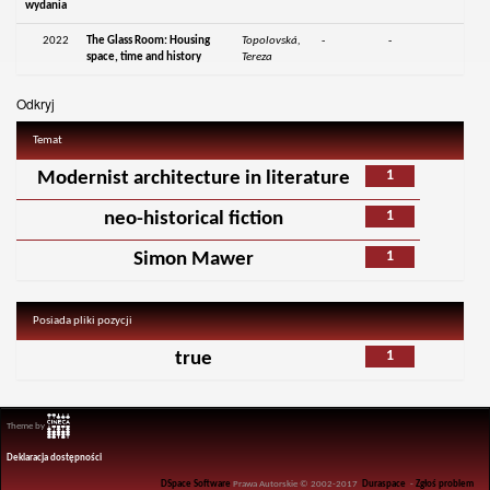
wydania
2022
The Glass Room: Housing
Topolovská,
-
-
space, time and history
Tereza
Odkryj
Temat
1
Modernist architecture in literature
1
neo-historical fiction
1
Simon Mawer
Posiada pliki pozycji
1
true
Theme by
Deklaracja dostępności
DSpace Software
Prawa Autorskie © 2002-2017
Duraspace
-
Zgłoś problem