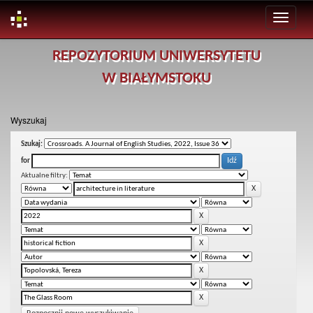
Skip
REPOZYTORIUM UNIWERSYTETU
navigation
W BIAŁYMSTOKU
Wyszukaj
Szukaj:
for
Aktualne filtry: