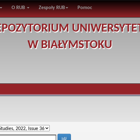
O RUB
Zespoły RUB
Pomoc
EPOZYTORIUM UNIWERSYTE
W BIAŁYMSTOKU