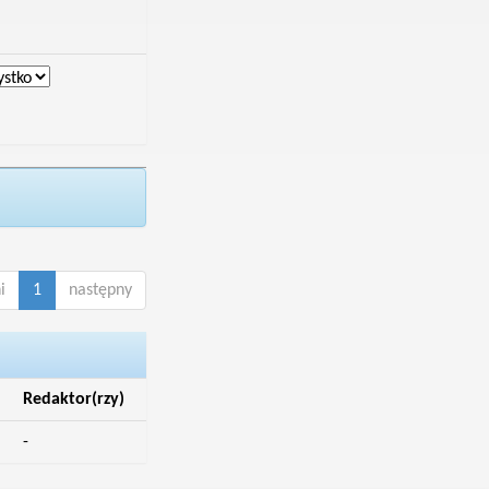
i
1
następny
Redaktor(rzy)
-