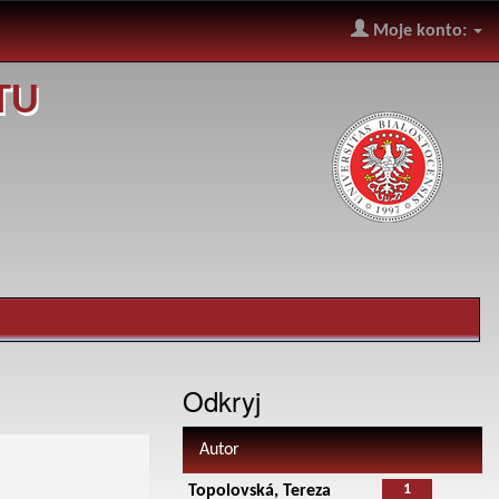
Moje konto:
TU
Odkryj
Autor
1
Topolovská, Tereza