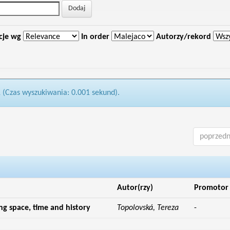
cje wg
In order
Autorzy/rekord
1 (Czas wyszukiwania: 0.001 sekund).
poprzedn
Autor(rzy)
Promotor
g space, time and history
Topolovská, Tereza
-