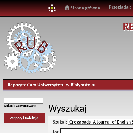
Przeglądaj:
Strona główna
Skip
R
navigation
Repozytorium Uniwersytetu w Białymstoku
Wyszukaj
Szukanie zaawansowane
Zespoły i Kolekcje
Szukaj:
for