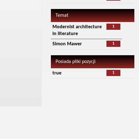
Temat
1
Modernist architecture
in literature
1
Simon Mawer
Posiada pliki pozycji
1
true