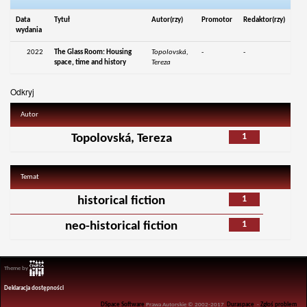
Data
Tytuł
Autor(rzy)
Promotor
Redaktor(rzy)
wydania
2022
The Glass Room: Housing
Topolovská,
-
-
space, time and history
Tereza
Odkryj
Autor
1
Topolovská, Tereza
Temat
1
historical fiction
1
neo-historical fiction
Theme by
Deklaracja dostępności
DSpace Software
Prawa Autorskie © 2002-2017
Duraspace
-
Zgłoś problem