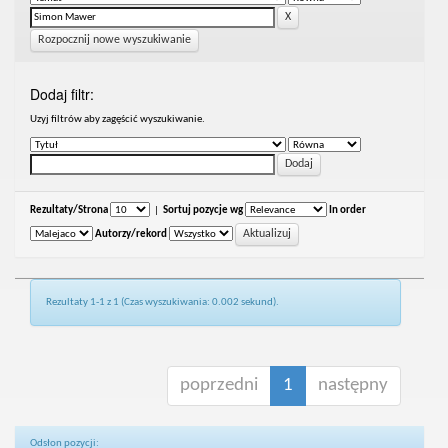
Rozpocznij nowe wyszukiwanie
Dodaj filtr:
Uzyj filtrów aby zagęścić wyszukiwanie.
Rezultaty/Strona
|
Sortuj pozycje wg
In order
Autorzy/rekord
Rezultaty 1-1 z 1 (Czas wyszukiwania: 0.002 sekund).
poprzedni
1
następny
Odsłon pozycji: