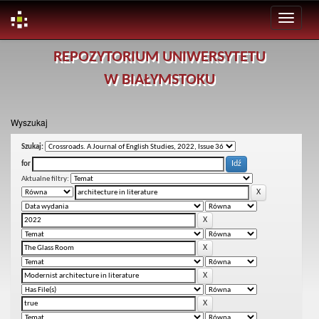
Skip
REPOZYTORIUM UNIWERSYTETU
navigation
W BIAŁYMSTOKU
Wyszukaj
Szukaj:
for
Aktualne filtry: