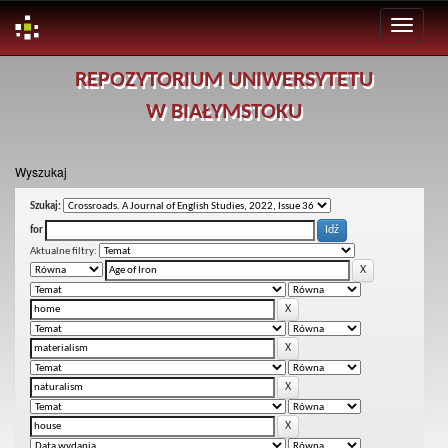
Skip
REPOZYTORIUM UNIWERSYTETU
navigation
W BIAŁYMSTOKU
Wyszukaj
Szukaj:
for
Aktualne filtry: