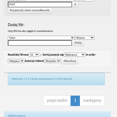
Rozpocznij nowe wyszukiwanie
Dodaj filtr:
Uzyj filtrów aby zagęścić wyszukiwanie.
Rezultaty/Strona
|
Sortuj pozycje wg
In order
Autorzy/rekord
Rezultaty 1-1 z 1 (Czas wyszukiwania: 0.002 sekund).
poprzedni
1
następny
Odsłon pozycji: