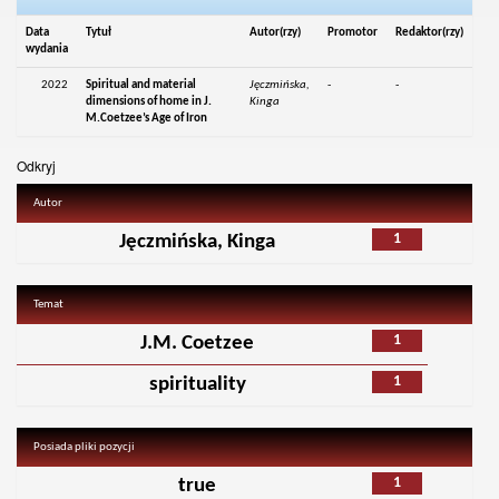
Data
Tytuł
Autor(rzy)
Promotor
Redaktor(rzy)
wydania
2022
Spiritual and material
Jęczmińska,
-
-
dimensions of home in J.
Kinga
M.Coetzee’s Age of Iron
Odkryj
Autor
1
Jęczmińska, Kinga
Temat
1
J.M. Coetzee
1
spirituality
Posiada pliki pozycji
1
true