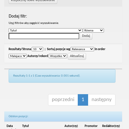
Rozpocznij nowe wyszukiwanie
Dodaj filtr:
Uzyj filtrów aby zagęścić wyszukiwanie.
Rezultaty/Strona
|
Sortuj pozycje wg
In order
Autorzy/rekord
Rezultaty 1-1 z 1 (Czas wyszukiwania: 0.001 sekund).
poprzedni
1
następny
Odsłon pozycji:
Data
Tytuł
Autor(rzy)
Promotor
Redaktor(rzy)