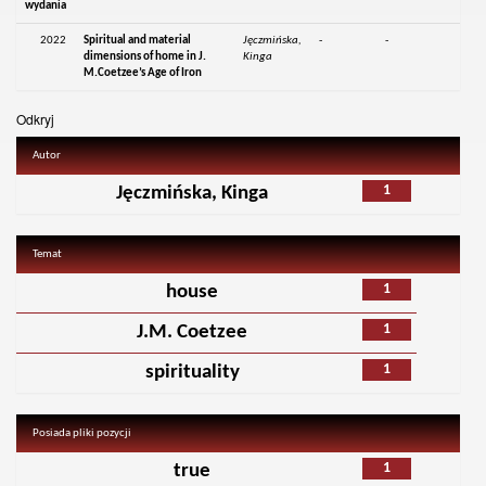
wydania
2022
Spiritual and material
Jęczmińska,
-
-
dimensions of home in J.
Kinga
M.Coetzee’s Age of Iron
Odkryj
Autor
1
Jęczmińska, Kinga
Temat
1
house
1
J.M. Coetzee
1
spirituality
Posiada pliki pozycji
1
true