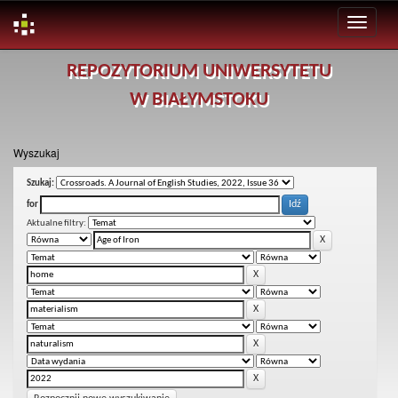
Skip
REPOZYTORIUM UNIWERSYTETU
navigation
W BIAŁYMSTOKU
Wyszukaj
Szukaj:
for
Aktualne filtry: