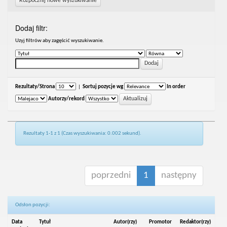
Rozpocznij nowe wyszukiwanie
Dodaj filtr:
Uzyj filtrów aby zagęścić wyszukiwanie.
Rezultaty/Strona
|
Sortuj pozycje wg
In order
Autorzy/rekord
Rezultaty 1-1 z 1 (Czas wyszukiwania: 0.002 sekund).
poprzedni
1
następny
Odsłon pozycji:
Data
Tytuł
Autor(rzy)
Promotor
Redaktor(rzy)