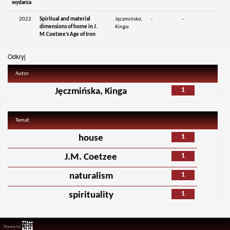
wydania
2022
Spiritual and material
Jęczmińska,
-
-
dimensions of home in J.
Kinga
M.Coetzee’s Age of Iron
Odkryj
Autor
1
Jęczmińska, Kinga
Temat
1
house
1
J.M. Coetzee
1
naturalism
1
spirituality
Theme by