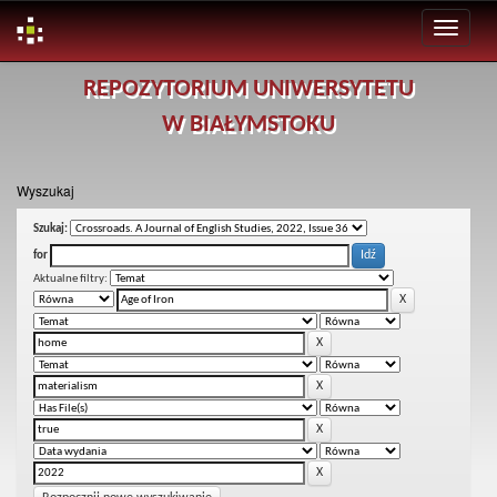
Skip
REPOZYTORIUM UNIWERSYTETU
navigation
W BIAŁYMSTOKU
Wyszukaj
Szukaj:
for
Aktualne filtry: