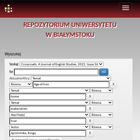
Skip
REPOZYTORIUM UNIWERSYTETU
navigation
W BIAŁYMSTOKU
Wyszukaj
Szukaj:
for
Aktualne filtry: