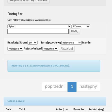
Rozpocznij nowe wyszukiwanie
Dodaj filtr:
Uzyj filtrów aby zagęścić wyszukiwanie.
Rezultaty/Strona
|
Sortuj pozycje wg
In order
Autorzy/rekord
Rezultaty 1-1 z 1 (Czas wyszukiwania: 0.001 sekund).
poprzedni
1
następny
Odsłon pozycji:
Data
Tytuł
Autor(rzy)
Promotor
Redaktor(rzy)