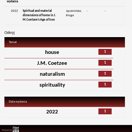
wydania
2022
Spiritual and material
Jęczmińska,
-
-
dimensions of home in J.
Kinga
M.Coetzee’s Age of Iron
Odkryj
Temat
1
house
1
J.M. Coetzee
1
naturalism
1
spirituality
Data wydania
1
2022
Theme by