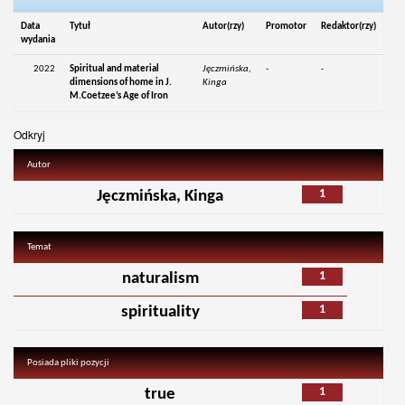
Data
Tytuł
Autor(rzy)
Promotor
Redaktor(rzy)
wydania
2022
Spiritual and material
Jęczmińska,
-
-
dimensions of home in J.
Kinga
M.Coetzee’s Age of Iron
Odkryj
Autor
1
Jęczmińska, Kinga
Temat
1
naturalism
1
spirituality
Posiada pliki pozycji
1
true