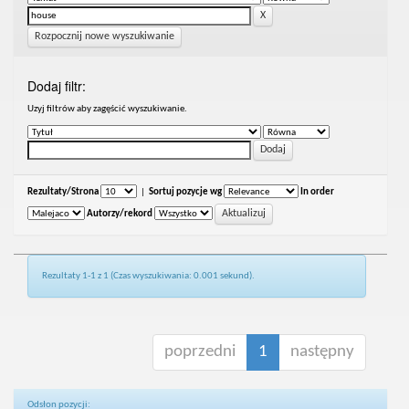
Rozpocznij nowe wyszukiwanie
Dodaj filtr:
Uzyj filtrów aby zagęścić wyszukiwanie.
Rezultaty/Strona
|
Sortuj pozycje wg
In order
Autorzy/rekord
Rezultaty 1-1 z 1 (Czas wyszukiwania: 0.001 sekund).
poprzedni
1
następny
Odsłon pozycji: