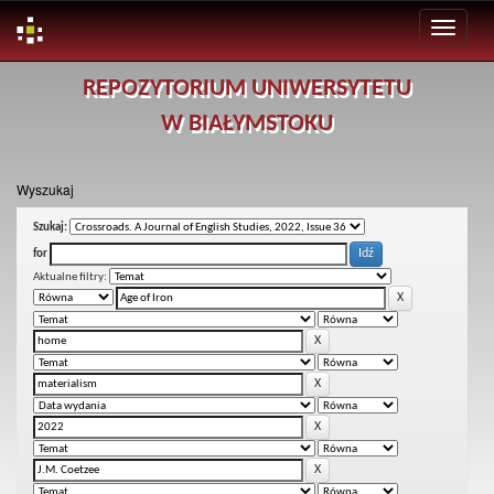
Skip
REPOZYTORIUM UNIWERSYTETU
navigation
W BIAŁYMSTOKU
Wyszukaj
Szukaj:
for
Aktualne filtry: