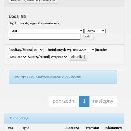
Rozpocznij nowe wyszukiwanie
Dodaj filtr:
Uzyj filtrów aby zagęścić wyszukiwanie.
Rezultaty/Strona
|
Sortuj pozycje wg
In order
Autorzy/rekord
Rezultaty 1-1 z 1 (Czas wyszukiwania: 0.001 sekund).
poprzedni
1
następny
Odsłon pozycji:
Data
Tytuł
Autor(rzy)
Promotor
Redaktor(rzy)