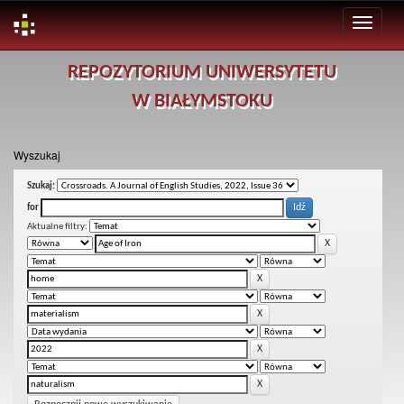
Skip
REPOZYTORIUM UNIWERSYTETU
navigation
W BIAŁYMSTOKU
Wyszukaj
Szukaj:
for
Aktualne filtry: