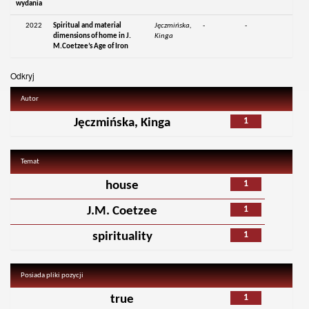
wydania
2022
Spiritual and material
Jęczmińska,
-
-
dimensions of home in J.
Kinga
M.Coetzee’s Age of Iron
Odkryj
Autor
1
Jęczmińska, Kinga
Temat
1
house
1
J.M. Coetzee
1
spirituality
Posiada pliki pozycji
1
true