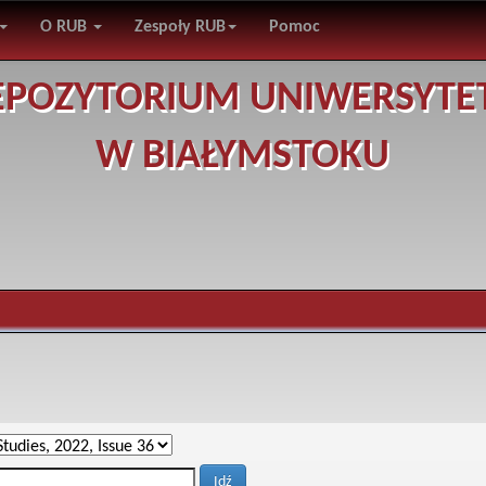
O RUB
Zespoły RUB
Pomoc
EPOZYTORIUM UNIWERSYTE
W BIAŁYMSTOKU