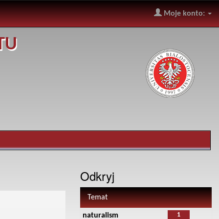
Moje konto:
TU
Odkryj
Temat
1
naturalism