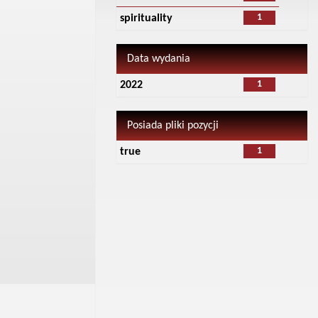
1
spirituality
Data wydania
1
2022
Posiada pliki pozycji
1
true