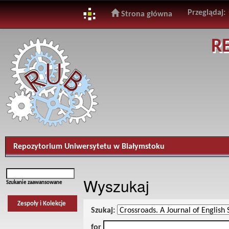
Przeglądaj:
Strona główna
Skip
R
navigation
Repozytorium Uniwersytetu w Białymstoku
Wyszukaj
Szukanie zaawansowane
Zespoły i Kolekcje
Szukaj:
for