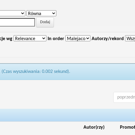
cje wg
In order
Autorzy/rekord
1 (Czas wyszukiwania: 0.002 sekund).
poprzedn
Autor(rzy)
Promo