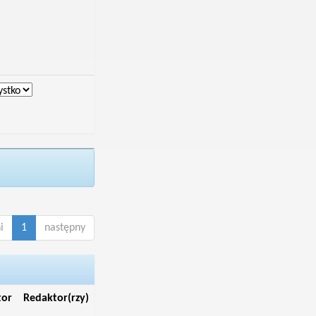
i
1
następny
tor
Redaktor(rzy)