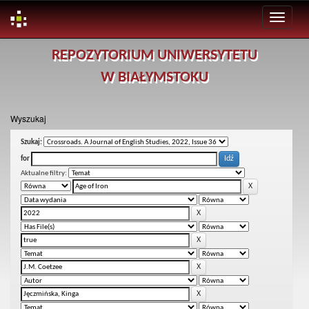
Skip
REPOZYTORIUM UNIWERSYTETU
navigation
W BIAŁYMSTOKU
Wyszukaj
Szukaj:
for
Aktualne filtry: