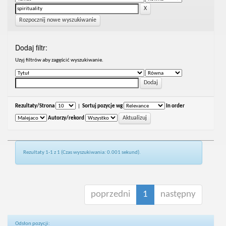
Rozpocznij nowe wyszukiwanie
Dodaj filtr:
Uzyj filtrów aby zagęścić wyszukiwanie.
Rezultaty/Strona
|
Sortuj pozycje wg
In order
Autorzy/rekord
Rezultaty 1-1 z 1 (Czas wyszukiwania: 0.001 sekund).
poprzedni
1
następny
Odsłon pozycji: