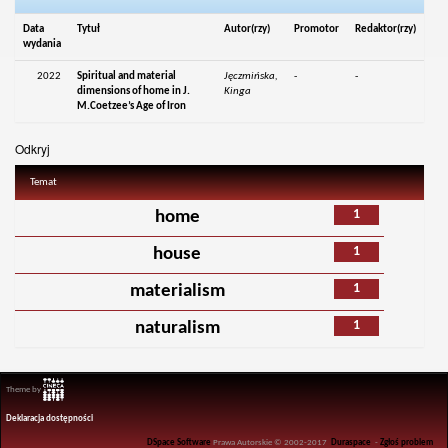
Data
Tytuł
Autor(rzy)
Promotor
Redaktor(rzy)
wydania
2022
Spiritual and material
Jęczmińska,
-
-
dimensions of home in J.
Kinga
M.Coetzee’s Age of Iron
Odkryj
Temat
1
home
1
house
1
materialism
1
naturalism
Theme by
Deklaracja dostępności
DSpace Software
Prawa Autorskie © 2002-2017
Duraspace
-
Zgłoś problem