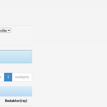
i
1
następny
Redaktor(rzy)