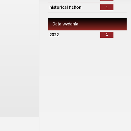
1
historical fiction
Data wydania
1
2022