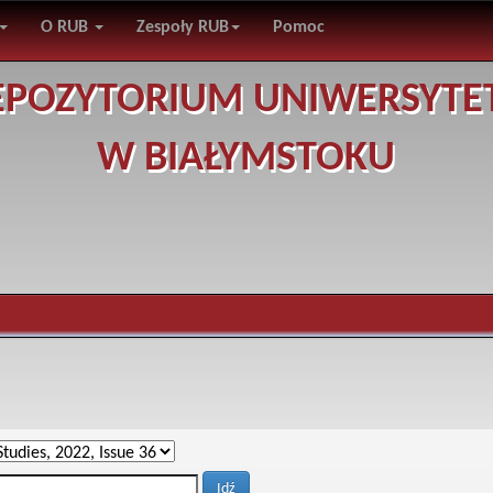
O RUB
Zespoły RUB
Pomoc
EPOZYTORIUM UNIWERSYTE
W BIAŁYMSTOKU