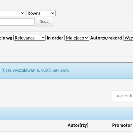
cje wg
In order
Autorzy/rekord
1 (Czas wyszukiwania: 0.001 sekund).
poprzedn
Autor(rzy)
Promotor