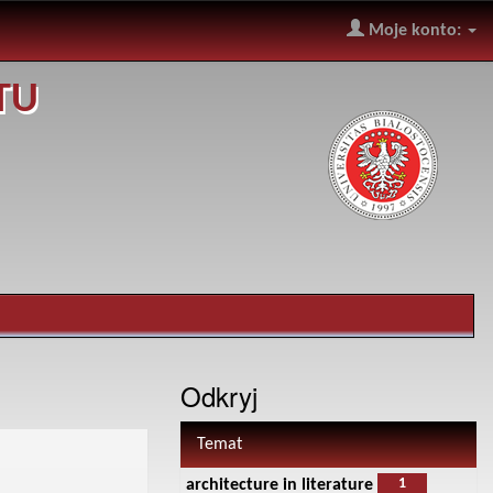
Moje konto:
TU
Odkryj
Temat
1
architecture in literature