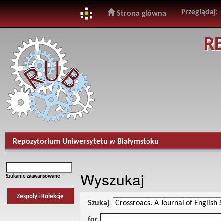
Przeglądaj:
Strona główna
Skip
R
navigation
Repozytorium Uniwersytetu w Białymstoku
Wyszukaj
Szukanie zaawansowane
Zespoły i Kolekcje
Szukaj:
for