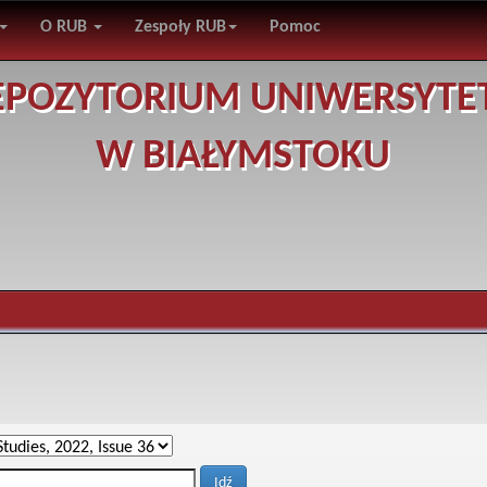
O RUB
Zespoły RUB
Pomoc
EPOZYTORIUM UNIWERSYTE
W BIAŁYMSTOKU