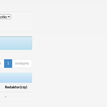
i
1
następny
Redaktor(rzy)
-