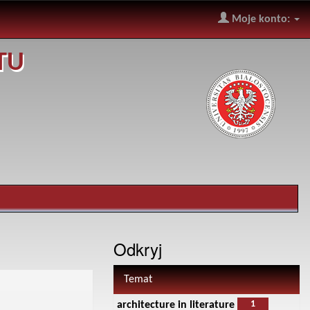
Moje konto:
TU
Odkryj
Temat
1
architecture in literature