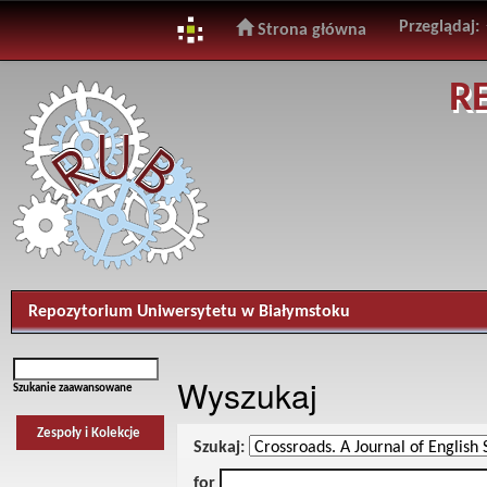
Przeglądaj:
Strona główna
Skip
R
navigation
Repozytorium Uniwersytetu w Białymstoku
Wyszukaj
Szukanie zaawansowane
Zespoły i Kolekcje
Szukaj:
for