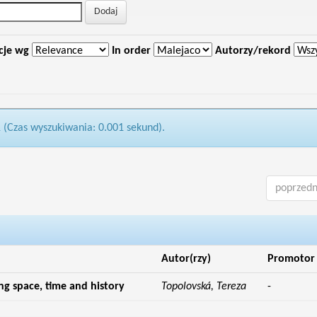
cje wg
In order
Autorzy/rekord
1 (Czas wyszukiwania: 0.001 sekund).
poprzedn
Autor(rzy)
Promotor
g space, time and history
Topolovská, Tereza
-