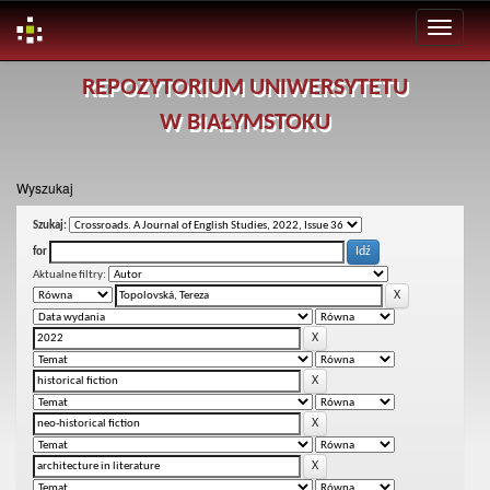
Skip
REPOZYTORIUM UNIWERSYTETU
navigation
W BIAŁYMSTOKU
Wyszukaj
Szukaj:
for
Aktualne filtry: