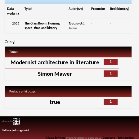
Data
Tytuł
Autor(rzy)
Promotor
Redaktor(rzy)
wydania
2022
The Glass Room: Housing
Topolovská,
-
-
space, time and history
Tereza
Odkryj
Temat
1
Modernist architecture in literature
1
Simon Mawer
Posiada pliki pozycji
1
true
Theme by
Deklaracja dostępności
DSpace Software
Prawa Autorskie © 2002-2017
Duraspace
-
Zgłoś problem