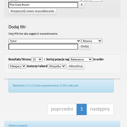
Rozpocznij nowe wyszukiwanie
Dodaj filtr:
Uzyj filtrów aby zagęścić wyszukiwanie.
Rezultaty/Strona
|
Sortuj pozycje wg
In order
Autorzy/rekord
Rezultaty 1-1 z 1 (Czas wyszukiwania: 0.001 sekund).
poprzedni
1
następny
Odsłon pozycji: