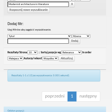
Rozpocznij nowe wyszukiwanie
Dodaj filtr:
Uzyj filtrów aby zagęścić wyszukiwanie.
Rezultaty/Strona
|
Sortuj pozycje wg
In order
Autorzy/rekord
Rezultaty 1-1 z 1 (Czas wyszukiwania: 0.001 sekund).
poprzedni
1
następny
Odsłon pozycji: