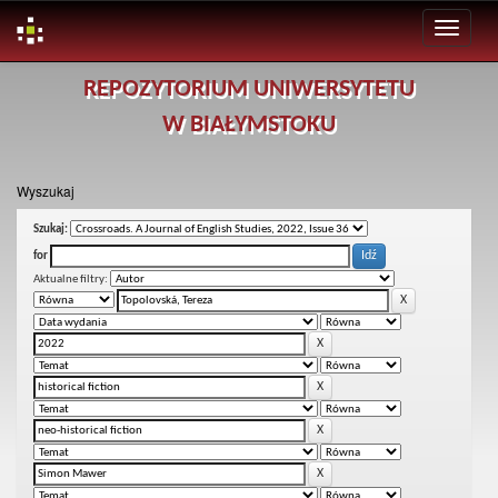
Skip
REPOZYTORIUM UNIWERSYTETU
navigation
W BIAŁYMSTOKU
Wyszukaj
Szukaj:
for
Aktualne filtry: