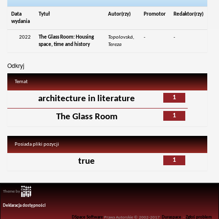
Data
Tytuł
Autor(rzy)
Promotor
Redaktor(rzy)
wydania
2022
The Glass Room: Housing
Topolovská,
-
-
space, time and history
Tereza
Odkryj
Temat
1
architecture in literature
1
The Glass Room
Posiada pliki pozycji
1
true
Theme by
Deklaracja dostępności
DSpace Software
Prawa Autorskie © 2002-2017
Duraspace
-
Zgłoś problem