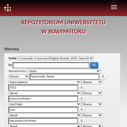
Skip
REPOZYTORIUM UNIWERSYTETU
navigation
W BIAŁYMSTOKU
Wyszukaj
Szukaj:
for
Aktualne filtry: