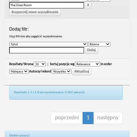
Rozpocznij nowe wyszukiwanie
Dodaj filtr:
Uzyj filtrów aby zagęścić wyszukiwanie.
Rezultaty/Strona
|
Sortuj pozycje wg
In order
Autorzy/rekord
Rezultaty 1-1 z 1 (Czas wyszukiwania: 0.002 sekund).
poprzedni
1
następny
Odsłon pozycji: