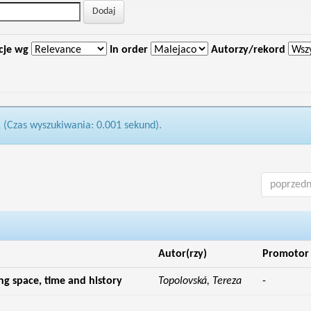
cje wg
In order
Autorzy/rekord
1 (Czas wyszukiwania: 0.001 sekund).
poprzedn
Autor(rzy)
Promotor
g space, time and history
Topolovská, Tereza
-