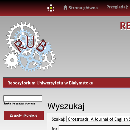
Przeglądaj:
Strona główna
Skip
R
navigation
Repozytorium Uniwersytetu w Białymstoku
Wyszukaj
Szukanie zaawansowane
Zespoły i Kolekcje
Szukaj:
for