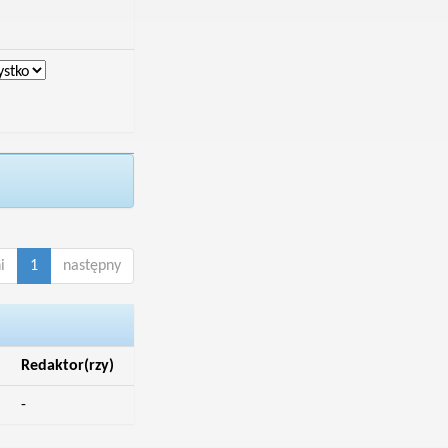
i
1
następny
Redaktor(rzy)
-