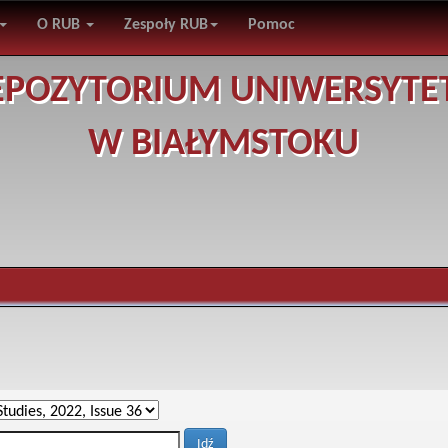
O RUB
Zespoły RUB
Pomoc
EPOZYTORIUM UNIWERSYTE
W BIAŁYMSTOKU