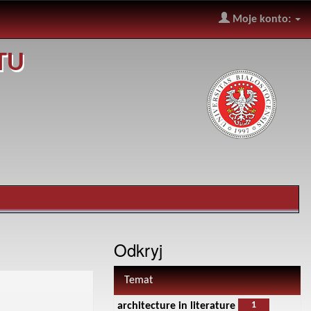
Moje konto:
TU
Odkryj
Temat
1
architecture in literature