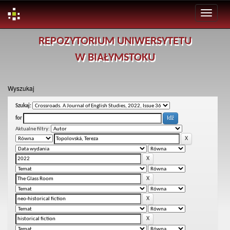
Skip
REPOZYTORIUM UNIWERSYTETU
navigation
W BIAŁYMSTOKU
Wyszukaj
Szukaj:
for
Aktualne filtry: