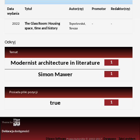
Data
Tytuł
Autor(rzy)
Promotor
Redaktor(rzy)
wydania
2022
The Glass Room: Housing
Topolovská,
-
-
space, time and history
Tereza
Odkryj
Temat
1
Modernist architecture in literature
1
Simon Mawer
Posiada pliki pozycji
1
true
Theme by
Deklaracja dostępności
DSpace Software
Prawa Autorskie © 2002-2017
Duraspace
-
Zgłoś problem