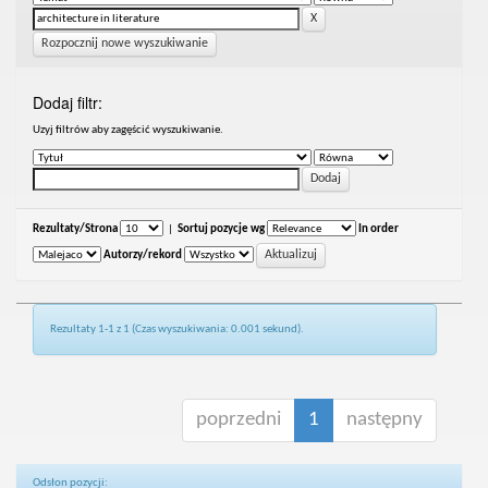
Rozpocznij nowe wyszukiwanie
Dodaj filtr:
Uzyj filtrów aby zagęścić wyszukiwanie.
Rezultaty/Strona
|
Sortuj pozycje wg
In order
Autorzy/rekord
Rezultaty 1-1 z 1 (Czas wyszukiwania: 0.001 sekund).
poprzedni
1
następny
Odsłon pozycji: