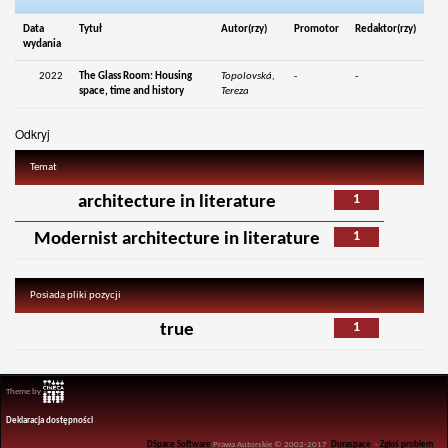
Data
Tytuł
Autor(rzy)
Promotor
Redaktor(rzy)
wydania
2022
The Glass Room: Housing
Topolovská,
-
-
space, time and history
Tereza
Odkryj
Temat
1
architecture in literature
1
Modernist architecture in literature
Posiada pliki pozycji
1
true
Theme by
Deklaracja dostępności
DSpace Software
Prawa Autorskie © 2002-2017
Duraspace
-
Zgłoś problem