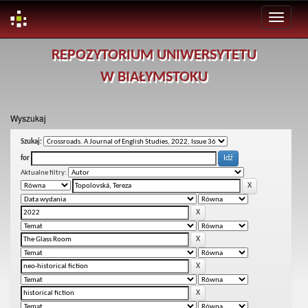
Skip
REPOZYTORIUM UNIWERSYTETU
navigation
W BIAŁYMSTOKU
Wyszukaj
Szukaj:
for
Aktualne filtry: