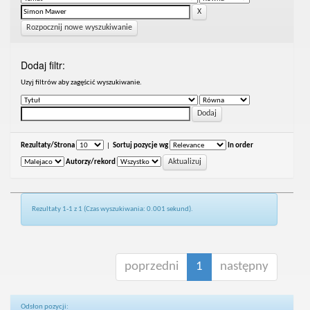
Rozpocznij nowe wyszukiwanie
Dodaj filtr:
Uzyj filtrów aby zagęścić wyszukiwanie.
Rezultaty/Strona
|
Sortuj pozycje wg
In order
Autorzy/rekord
Rezultaty 1-1 z 1 (Czas wyszukiwania: 0.001 sekund).
poprzedni
1
następny
Odsłon pozycji: