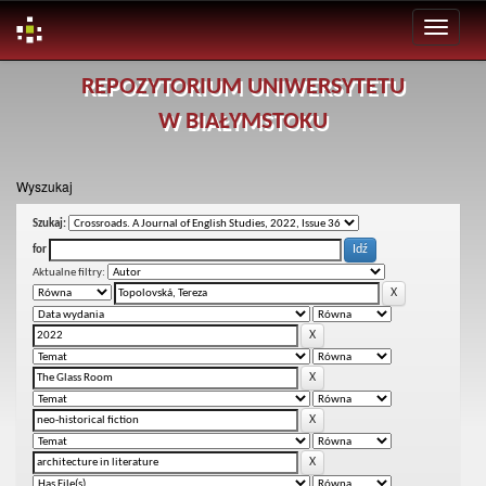
Skip
REPOZYTORIUM UNIWERSYTETU
navigation
W BIAŁYMSTOKU
Wyszukaj
Szukaj:
for
Aktualne filtry: