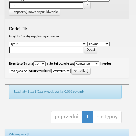
Rozpocznij nowe wyszukiwanie
Dodaj filtr:
Uzyj filtrów aby zagęścić wyszukiwanie.
Rezultaty/Strona
|
Sortuj pozycje wg
In order
Autorzy/rekord
Rezultaty 1-1 z 1 (Czas wyszukiwania: 0.001 sekund).
poprzedni
1
następny
Odsłon pozycji: