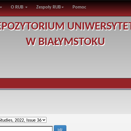
O RUB
Zespoły RUB
Pomoc
EPOZYTORIUM UNIWERSYTE
W BIAŁYMSTOKU