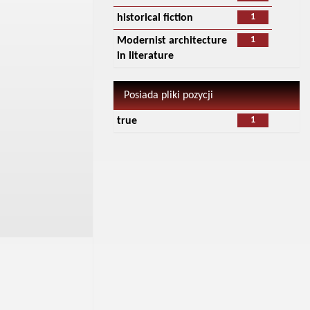
1
historical fiction
1
Modernist architecture
in literature
Posiada pliki pozycji
1
true