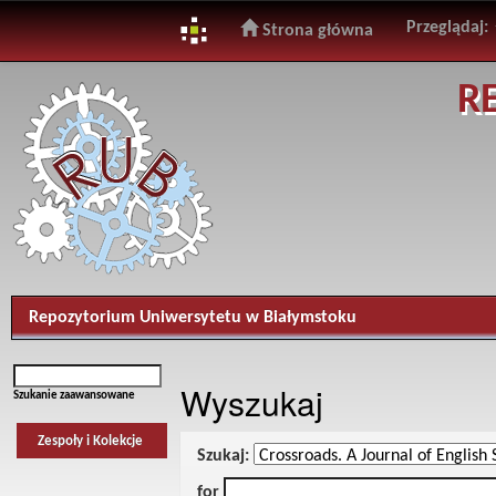
Przeglądaj:
Strona główna
Skip
R
navigation
Repozytorium Uniwersytetu w Białymstoku
Wyszukaj
Szukanie zaawansowane
Zespoły i Kolekcje
Szukaj:
for