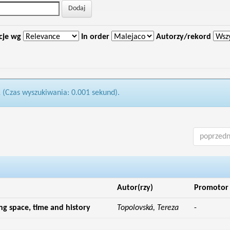
cje wg
In order
Autorzy/rekord
1 (Czas wyszukiwania: 0.001 sekund).
poprzedn
Autor(rzy)
Promotor
g space, time and history
Topolovská, Tereza
-