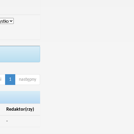
i
1
następny
Redaktor(rzy)
-