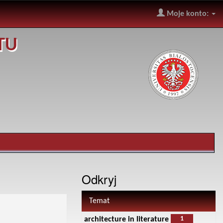
Moje konto:
TU
Odkryj
Temat
1
architecture in literature