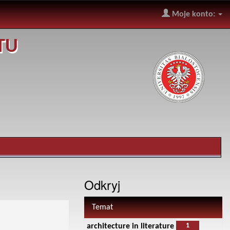
Moje konto:
TU
Odkryj
Temat
1
architecture in literature