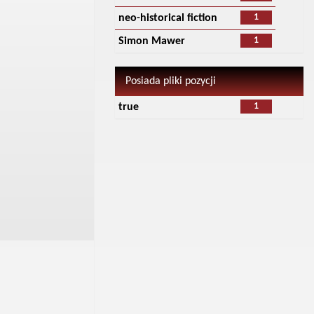
1
neo-historical fiction
1
Simon Mawer
Posiada pliki pozycji
1
true