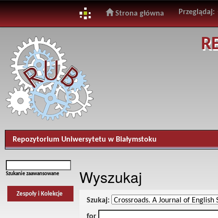
Przeglądaj:
Strona główna
Skip
R
navigation
Repozytorium Uniwersytetu w Białymstoku
Wyszukaj
Szukanie zaawansowane
Zespoły i Kolekcje
Szukaj:
for