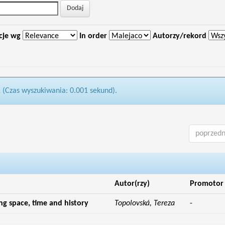
cje wg
In order
Autorzy/rekord
1 (Czas wyszukiwania: 0.001 sekund).
poprzedn
Autor(rzy)
Promotor
g space, time and history
Topolovská, Tereza
-