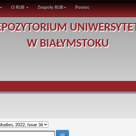
O RUB
Zespoły RUB
Pomoc
EPOZYTORIUM UNIWERSYTE
W BIAŁYMSTOKU