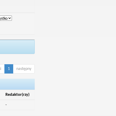
i
1
następny
Redaktor(rzy)
-