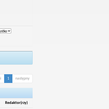
i
1
następny
Redaktor(rzy)