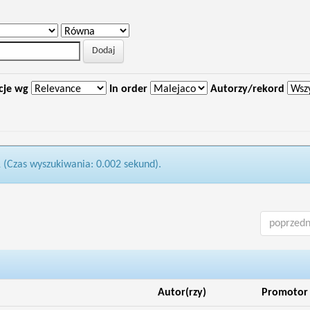
cje wg
In order
Autorzy/rekord
1 (Czas wyszukiwania: 0.002 sekund).
poprzedn
Autor(rzy)
Promotor