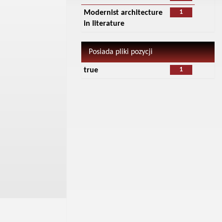
1
Modernist architecture
in literature
Posiada pliki pozycji
1
true