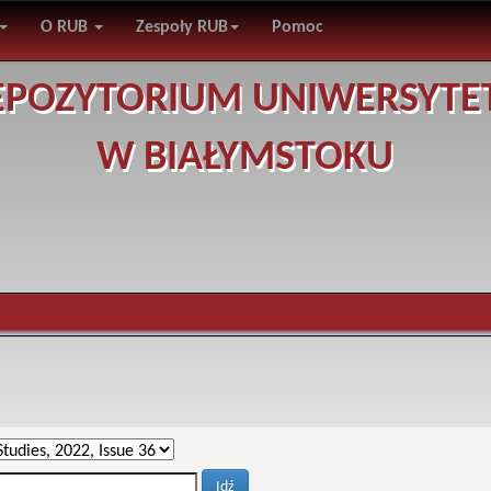
O RUB
Zespoły RUB
Pomoc
EPOZYTORIUM UNIWERSYTE
W BIAŁYMSTOKU