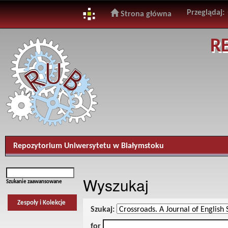
Przeglądaj:
Strona główna
Skip
R
navigation
Repozytorium Uniwersytetu w Białymstoku
Wyszukaj
Szukanie zaawansowane
Zespoły i Kolekcje
Szukaj:
for