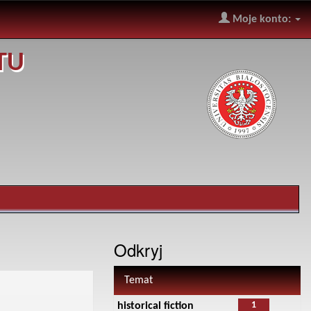
Moje konto:
TU
Odkryj
Temat
1
historical fiction