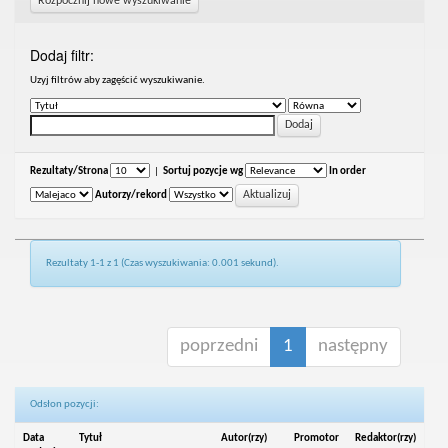
Rozpocznij nowe wyszukiwanie
Dodaj filtr:
Uzyj filtrów aby zagęścić wyszukiwanie.
Rezultaty/Strona
|
Sortuj pozycje wg
In order
Autorzy/rekord
Rezultaty 1-1 z 1 (Czas wyszukiwania: 0.001 sekund).
poprzedni
1
następny
Odsłon pozycji:
Data
Tytuł
Autor(rzy)
Promotor
Redaktor(rzy)