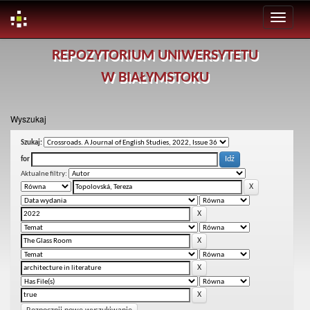
Skip
REPOZYTORIUM UNIWERSYTETU
navigation
W BIAŁYMSTOKU
Wyszukaj
Szukaj:
for
Aktualne filtry: